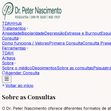
TDAH
Hub
Tratamentos
Ansiedade
Bipolaridade
Depressão
Estresse e Burnout
Esqui
Consulta
Como funciona / Valores
Primeira Consulta
Consulta Prese
Ferramentas
TDAH
Artigos
Sobre
Sobre o médico
Depoimentos
Sobre as consultas
Psiquiatr
Agendar Consulta
Voltar ao início
Sobre as Consultas
O Dr. Peter Nascimento oferece diferentes formatos de 