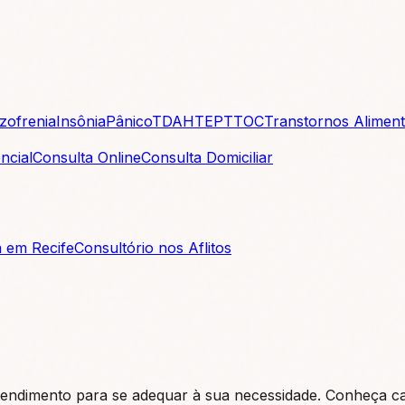
zofrenia
Insônia
Pânico
TDAH
TEPT
TOC
Transtornos Alimen
ncial
Consulta Online
Consulta Domiciliar
a em Recife
Consultório nos Aflitos
atendimento para se adequar à sua necessidade. Conheça c